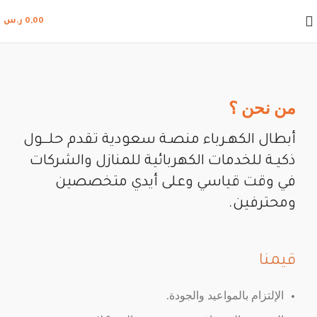
0,00
ر.س
من نحن ؟
أﺑﻄﺎل اﻟﻜﻬـﺮﺑﺎء ﻣﻨﺼـﺔ ﺳﻌﻮدﻳﺔ ﺗﻘﺪم ﺣﻠـــﻮل
ذﻛﻴـﺔ ﻟﻠﺨﺪﻣﺎت اﻟﻜﻬﺮﺑﺎﺋﻴﺔ للمنازل واﻟﺸﺮﻛﺎت
ﻓﻲ وﻗﺖ ﻗﻴﺎﺳﻲ وﻋﻠﻰ أﻳﺪي ﻣﺘﺨﺼﺼﻴﻦ
وﻣﺤﺘﺮﻓﻴﻦ.
قيمنا
الإلتزام بالمواعيد والجودة.