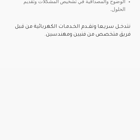
الوضوح والمصداقية في تشخيص المشكلات وتقديم
الحلول.
ﻧﺘﺪﺧــﻞ ﺳﺮﻳـﻌﺎ وﻧﻘــﺪم اﻟﺨـﺪﻣـﺎت اﻟﻜﻬﺮﺑﺎﺋﻴﺔ ﻣﻦ ﻗـﺒﻞ
ﻓﺮﻳﻖ ﻣﺘﺨﺼﺺ ﻣﻦ ﻓﻨﻴﻴﻦ وﻣﻬﻨﺪﺳﻴﻦ.