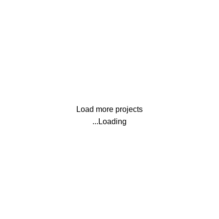
Kitchen
Leo uteu ullamcorper
Load more projects
Loading...